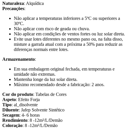
Naturaleza
: Alquídica
Precauções
:
Não aplicar a temperaturas inferiores a 5ºC ou superiores a
30ºC.
Não aplicar com risco de geada ou chuva.
Não aplicar em condições de ventos fortes ou luz solar direta.
Evite usar lotes diferentes no mesmo pano ou, na falta disso,
misture a garrafa atual com a próxima a 50% para reduzir as
diferenças normais entre lotes.
Armazenamento
:
Em sua embalagem original fechada, em temperaturas e
umidade não extremas.
Mantenha longe da luz solar direta.
Máximo recomendado desde a fabricação: 2 anos.
Cor do produto
: Tabelas de Cores
Aspeto
: Efeito Forja
Tipo
: al_disolvente
Diluente
: Jafep Solvente Sintético
Secagem
: 4- 6 horas
Rendimiento
: 8 -12m²/L/Demão
Coloração
: 8 -12m²/L/Demão