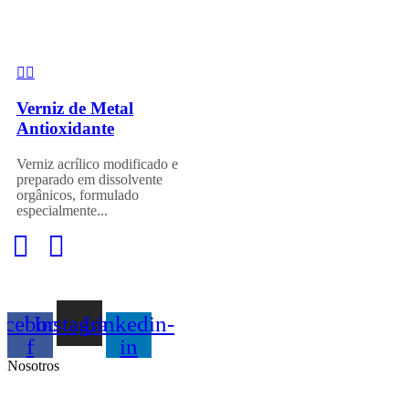
Verniz de Metal
Antioxidante
Verniz acrílico modificado e
preparado em dissolvente
orgânicos, formulado
especialmente...
acebook-
Instagram
Linkedin-
f
in
Nosotros