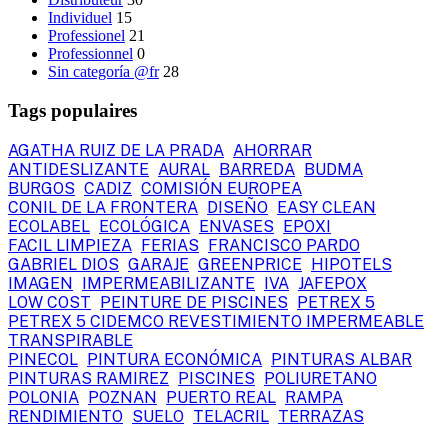
Individuel
15
Professionel
21
Professionnel
0
Sin categoría @fr
28
Tags populaires
AGATHA RUIZ DE LA PRADA
AHORRAR
ANTIDESLIZANTE
AURAL
BARREDA
BUDMA
BURGOS
CADIZ
COMISIÓN EUROPEA
CONIL DE LA FRONTERA
DISEÑO
EASY CLEAN
ECOLABEL
ECOLÓGICA
ENVASES
EPOXI
FACIL LIMPIEZA
FERIAS
FRANCISCO PARDO
GABRIEL DIOS
GARAJE
GREENPRICE
HIPOTELS
IMAGEN
IMPERMEABILIZANTE
IVA
JAFEPOX
LOW COST
PEINTURE DE PISCINES
PETREX 5
PETREX 5 CIDEMCO REVESTIMIENTO IMPERMEABLE
TRANSPIRABLE
PINECOL
PINTURA ECONÓMICA
PINTURAS ALBAR
PINTURAS RAMIREZ
PISCINES
POLIURETANO
POLONIA
POZNAN
PUERTO REAL
RAMPA
RENDIMIENTO
SUELO
TELACRIL
TERRAZAS