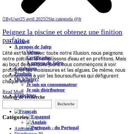
ByUser
25 avril 2025
Sin categoría @fr
Peignez la piscine et obtenez une finition
parfaite
Accueil
À propos de Jafep
Videos
L’été est là et, avec toute notre illusion, nous peignons
Certificados
notre piscine, la remplissons d’eau et en profitons. Mais
À propos de Jafep
au bout de quelques jours, nous commençons à voir
Catalogues
proliférer les moisissures et les algues. De même, nous
Produits
commençons à voir les boursouflures qui défigurent
Où acheter?
chaque année
Je suis un consommateur
Je suis distributeur
Read More
Franchises
Moteur de recherche
Blog
Recherche
Contact
Catégories
Annonces
50
Distributeur
30