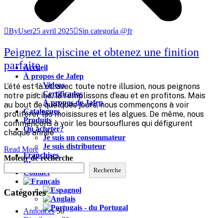
ByUser
25 avril 2025
Sin categoría @fr
Peignez la piscine et obtenez une finition
parfaite
Accueil
À propos de Jafep
Videos
L’été est là et, avec toute notre illusion, nous peignons
Certificados
notre piscine, la remplissons d’eau et en profitons. Mais
À propos de Jafep
au bout de quelques jours, nous commençons à voir
Catalogues
proliférer les moisissures et les algues. De même, nous
Produits
commençons à voir les boursouflures qui défigurent
Où acheter?
chaque année
Je suis un consommateur
Je suis distributeur
Read More
Franchises
Moteur de recherche
Blog
Recherche
Contact
Catégories
Annonces
50