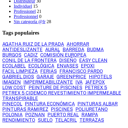
Distributeur
30
Individuel
15
Professionel
21
Professionnel
0
Sin categoría @fr
28
Tags populaires
AGATHA RUIZ DE LA PRADA
AHORRAR
ANTIDESLIZANTE
AURAL
BARREDA
BUDMA
BURGOS
CADIZ
COMISIÓN EUROPEA
CONIL DE LA FRONTERA
DISEÑO
EASY CLEAN
ECOLABEL
ECOLÓGICA
ENVASES
EPOXI
FACIL LIMPIEZA
FERIAS
FRANCISCO PARDO
GABRIEL DIOS
GARAJE
GREENPRICE
HIPOTELS
IMAGEN
IMPERMEABILIZANTE
IVA
JAFEPOX
LOW COST
PEINTURE DE PISCINES
PETREX 5
PETREX 5 CIDEMCO REVESTIMIENTO IMPERMEABLE
TRANSPIRABLE
PINECOL
PINTURA ECONÓMICA
PINTURAS ALBAR
PINTURAS RAMIREZ
PISCINES
POLIURETANO
POLONIA
POZNAN
PUERTO REAL
RAMPA
RENDIMIENTO
SUELO
TELACRIL
TERRAZAS