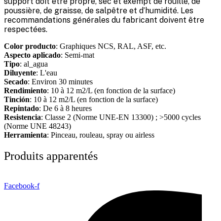
support doit être propre, sec et exempt de rouille, de
poussière, de graisse, de salpêtre et d’humidité. Les
recommandations générales du fabricant doivent être
respectées.
Color producto
: Graphiques NCS, RAL, ASF, etc.
Aspecto aplicado
: Semi-mat
Tipo
: al_agua
Diluyente
: L'eau
Secado
: Environ 30 minutes
Rendimiento
: 10 à 12 m2/L (en fonction de la surface)
Tinción
: 10 à 12 m2/L (en fonction de la surface)
Repintado
: De 6 à 8 heures
Resistencia
: Classe 2 (Norme UNE-EN 13300) ; >5000 cycles
(Norme UNE 48243)
Herramienta
: Pinceau, rouleau, spray ou airless
Produits apparentés
Facebook-f