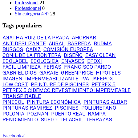
Professionel
21
Professionnel
0
Sin categoría @fr
28
Tags populaires
AGATHA RUIZ DE LA PRADA
AHORRAR
ANTIDESLIZANTE
AURAL
BARREDA
BUDMA
BURGOS
CADIZ
COMISIÓN EUROPEA
CONIL DE LA FRONTERA
DISEÑO
EASY CLEAN
ECOLABEL
ECOLÓGICA
ENVASES
EPOXI
FACIL LIMPIEZA
FERIAS
FRANCISCO PARDO
GABRIEL DIOS
GARAJE
GREENPRICE
HIPOTELS
IMAGEN
IMPERMEABILIZANTE
IVA
JAFEPOX
LOW COST
PEINTURE DE PISCINES
PETREX 5
PETREX 5 CIDEMCO REVESTIMIENTO IMPERMEABLE
TRANSPIRABLE
PINECOL
PINTURA ECONÓMICA
PINTURAS ALBAR
PINTURAS RAMIREZ
PISCINES
POLIURETANO
POLONIA
POZNAN
PUERTO REAL
RAMPA
RENDIMIENTO
SUELO
TELACRIL
TERRAZAS
Facebook-f