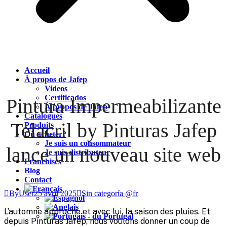
Accueil
À propos de Jafep
Videos
Certificados
Pintura Impermeabilizante
À propos de Jafep
Catalogues
Telacril by Pinturas Jafep
Produits
Où acheter?
Je suis un consommateur
lance un nouveau site web
Je suis distributeur
Franchises
Blog
Contact
ByUser
25 avril 2025
Sin categoría @fr
L’automne approche et avec lui, la saison des pluies. Et
depuis Pinturas Jafep, nous voulons donner un coup de