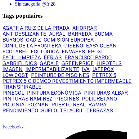
Sin categoría @fr
28
Tags populaires
AGATHA RUIZ DE LA PRADA
AHORRAR
ANTIDESLIZANTE
AURAL
BARREDA
BUDMA
BURGOS
CADIZ
COMISIÓN EUROPEA
CONIL DE LA FRONTERA
DISEÑO
EASY CLEAN
ECOLABEL
ECOLÓGICA
ENVASES
EPOXI
FACIL LIMPIEZA
FERIAS
FRANCISCO PARDO
GABRIEL DIOS
GARAJE
GREENPRICE
HIPOTELS
IMAGEN
IMPERMEABILIZANTE
IVA
JAFEPOX
LOW COST
PEINTURE DE PISCINES
PETREX 5
PETREX 5 CIDEMCO REVESTIMIENTO IMPERMEABLE
TRANSPIRABLE
PINECOL
PINTURA ECONÓMICA
PINTURAS ALBAR
PINTURAS RAMIREZ
PISCINES
POLIURETANO
POLONIA
POZNAN
PUERTO REAL
RAMPA
RENDIMIENTO
SUELO
TELACRIL
TERRAZAS
Facebook-f