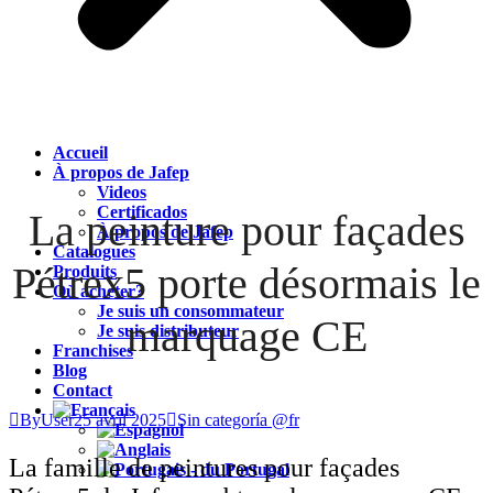
Accueil
À propos de Jafep
Videos
Certificados
La peinture pour façades
À propos de Jafep
Catalogues
Pétrex5 porte désormais le
Produits
Où acheter?
Je suis un consommateur
marquage CE
Je suis distributeur
Franchises
Blog
Contact
ByUser
25 avril 2025
Sin categoría @fr
La famille de peintures pour façades