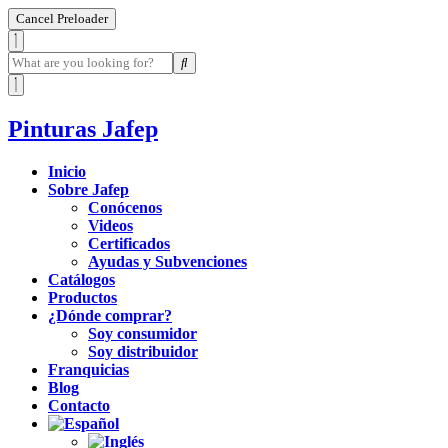
Cancel Preloader
Pinturas Jafep
Inicio
Sobre Jafep
Conócenos
Videos
Certificados
Ayudas y Subvenciones
Catálogos
Productos
¿Dónde comprar?
Soy consumidor
Soy distribuidor
Franquicias
Blog
Contacto