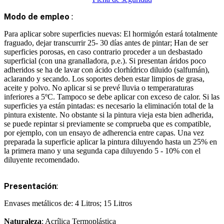
Modo de empleo
:
Para aplicar sobre superficies nuevas: El hormigón estará totalmente
fraguado, dejar transcurrir 25- 30 días antes de pintar; Han de ser
superficies porosas, en caso contrario proceder a un desbastado
superficial (con una granalladora, p.e.). Si presentan áridos poco
adheridos se ha de lavar con ácido clorhídrico diluido (salfumán),
aclarando y secando. Los soportes deben estar limpios de grasa,
aceite y polvo. No aplicar si se prevé lluvia o temperaraturas
inferiores a 5ºC. Tampoco se debe aplicar con exceso de calor. Si las
superficies ya están pintadas: es necesario la eliminación total de la
pintura existente. No obstante si la pintura vieja esta bien adherida,
se puede repintar si previamente se comprueba que es compatible,
por ejemplo, con un ensayo de adherencia entre capas. Una vez
preparada la superficie aplicar la pintura diluyendo hasta un 25% en
la primera mano y una segunda capa diluyendo 5 - 10% con el
diluyente recomendado.
Presentación
:
Envases metálicos de: 4 Litros; 15 Litros
Naturaleza
: Acrílica Termoplástica