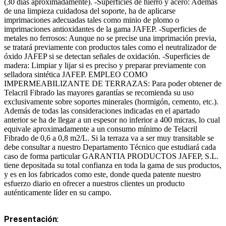
(30 días aproximadamente). -
Superficies de hierro y acero
: Además
de una limpieza cuidadosa del soporte, ha de aplicarse
imprimaciones adecuadas tales como minio de plomo o
imprimaciones antioxidantes de la gama JAFEP. -
Superficies de
metales no ferrosos
: Aunque no se precise una imprimación previa,
se tratará previamente con productos tales como el neutralizador de
óxido JAFEP si se detectan señales de oxidación. -
Superficies de
madera
: Limpiar y lijar si es preciso y preparar previamente con
selladora sintética JAFEP. EMPLEO COMO
IMPERMEABILIZANTE DE TERRAZAS: Para poder obtener de
Telacril Fibrado las mayores garantías se recomienda su uso
exclusivamente sobre soportes minerales (hormigón, cemento, etc.).
Además de todas las consideraciones indicadas en el apartado
anterior se ha de llegar a un espesor no inferior a 400 micras, lo cual
equivale aproximadamente a un consumo mínimo de Telacril
Fibrado de 0,6 a 0,8 m2/L. Si la terraza va a ser muy transitable se
debe consultar a nuestro Departamento Técnico que estudiará cada
caso de forma particular GARANTIA PRODUCTOS JAFEP, S.L.
tiene depositada su total confianza en toda la gama de sus productos,
y es en los fabricados como este, donde queda patente nuestro
esfuerzo diario en ofrecer a nuestros clientes un producto
auténticamente líder en su campo.
Presentación
: