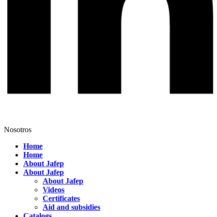
Nosotros
Home
Home
About Jafep
About Jafep
About Jafep
Videos
Certificates
Aid and subsidies
Catalogs