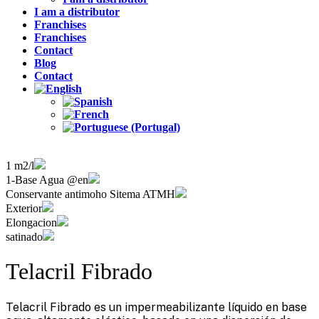
I am a distributor
Franchises
Franchises
Contact
Blog
Contact
1 m2/l
1-Base Agua @en
Conservante antimoho Sitema ATMH
Exterior
Elongacion
satinado
Telacril Fibrado
Telacril Fibrado es un impermeabilizante líquido en base