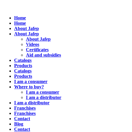
Home
Home
About Jafep
About Jafep
About Jafep
Videos
Certificates
Aid and subsidies
Catalogs
Products
Catalogs
Products
I am a consumer
Where to buy?
I am a consumer
I am a distributor
I am a distributor
Franchises
Franchises
Contact
Blog
Contact