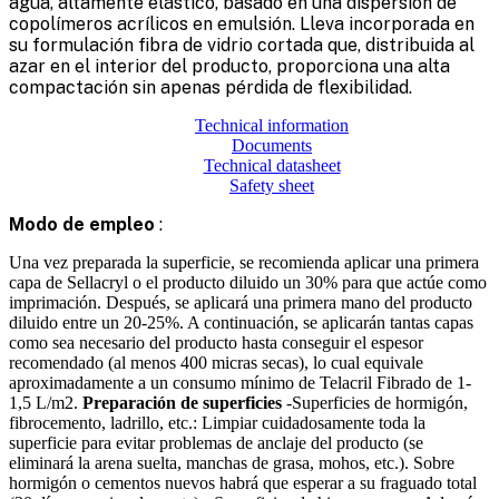
agua, altamente elástico, basado en una dispersión de
copolímeros acrílicos en emulsión. Lleva incorporada en
su formulación fibra de vidrio cortada que, distribuida al
azar en el interior del producto, proporciona una alta
compactación sin apenas pérdida de flexibilidad.
Technical information
Documents
Technical datasheet
Safety sheet
Modo de empleo
:
Una vez preparada la superficie, se recomienda aplicar una primera
capa de Sellacryl o el producto diluido un 30% para que actúe como
imprimación. Después, se aplicará una primera mano del producto
diluido entre un 20-25%. A continuación, se aplicarán tantas capas
como sea necesario del producto hasta conseguir el espesor
recomendado (al menos 400 micras secas), lo cual equivale
aproximadamente a un consumo mínimo de Telacril Fibrado de 1-
1,5 L/m2.
Preparación de superficies
-
Superficies de hormigón,
fibrocemento, ladrillo, etc.
: Limpiar cuidadosamente toda la
superficie para evitar problemas de anclaje del producto (se
eliminará la arena suelta, manchas de grasa, mohos, etc.). Sobre
hormigón o cementos nuevos habrá que esperar a su fraguado total