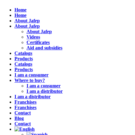
Home
Home
About Jafep
About Jafep
About Jafep
Videos
Certificates
Aid and subsidies
Catalogs
Products
Catalogs
Products
I am a consumer
Where to buy?
I am a consumer
I am a distributor
I am a distributor
Franchises
Franchises
Contact
Blog
Contact