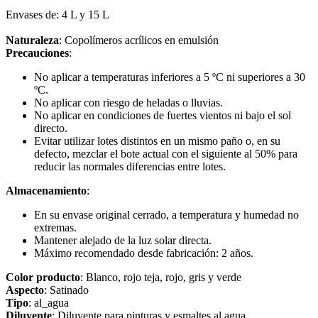
Envases de: 4 L y 15 L
Naturaleza
: Copolímeros acrílicos en emulsión
Precauciones
:
No aplicar a temperaturas inferiores a 5 ºC ni superiores a 30
ºC.
No aplicar con riesgo de heladas o lluvias.
No aplicar en condiciones de fuertes vientos ni bajo el sol
directo.
Evitar utilizar lotes distintos en un mismo paño o, en su
defecto, mezclar el bote actual con el siguiente al 50% para
reducir las normales diferencias entre lotes.
Almacenamiento
:
En su envase original cerrado, a temperatura y humedad no
extremas.
Mantener alejado de la luz solar directa.
Máximo recomendado desde fabricación: 2 años.
Color producto
: Blanco, rojo teja, rojo, gris y verde
Aspecto
: Satinado
Tipo
: al_agua
Diluyente
: Diluyente para pinturas y esmaltes al agua