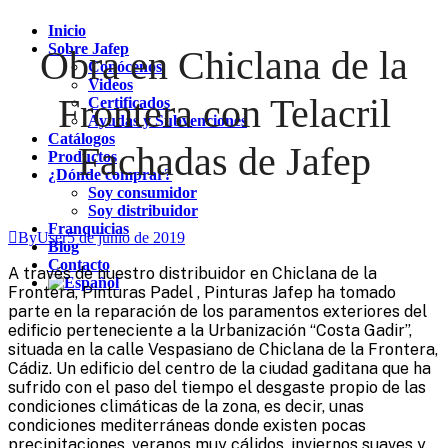
Inicio
Sobre Jafep
Obra en Chiclana de la
Conócenos
Videos
Frontera con Telacril
Certificados
Ayudas y Subvenciones
Catálogos
Fachadas de Jafep
Productos
¿Dónde comprar?
Soy consumidor
Soy distribuidor
Franquicias
ByUser
5 de junio de 2019
Blog
Contacto
A través de nuestro distribuidor en Chiclana de la
Frontera, Pinturas Padel , Pinturas Jafep ha tomado
parte en la reparación de los paramentos exteriores del
edificio perteneciente a la Urbanización “Costa Gadir”,
situada en la calle Vespasiano de Chiclana de la Frontera,
Cádiz. Un edificio del centro de la ciudad gaditana que ha
sufrido con el paso del tiempo el desgaste propio de las
condiciones climáticas de la zona, es decir, unas
condiciones mediterráneas donde existen pocas
precipitaciones, veranos muy cálidos, inviernos suaves y