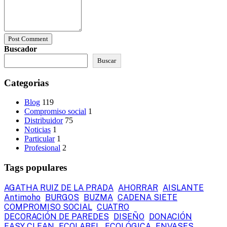
Post Comment
Buscador
Buscar
Categorias
Blog
119
Compromiso social
1
Distribuidor
75
Noticias
1
Particular
1
Profesional
2
Tags populares
AGATHA RUIZ DE LA PRADA
AHORRAR
AISLANTE
Antimoho
BURGOS
BUZMA
CADENA SIETE
COMPROMISO SOCIAL
CUATRO
DECORACIÓN DE PAREDES
DISEÑO
DONACIÓN
EASY CLEAN
ECOLABEL
ECOLÓGICA
ENVASES